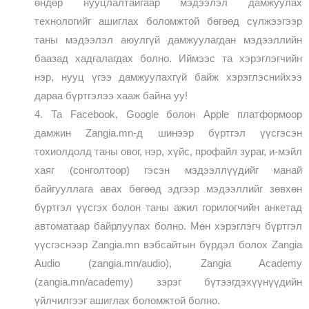
өндөр нууцлалтайгаар мэдээлэл дамжуулах
технологийг ашиглах боломжтой бөгөөд сүлжээгээр
таны мэдээлэл аюулгүй дамжуулагдан мэдээллийн
баазад хадгалагдах болно. Иймээс та хэрэглэгчийн
нэр, нууц үгээ дамжуулахгүй байж хэрэглэснийхээ
дараа бүртгэлээ хааж байна уу!
4. Та Facebook, Google болон Apple платформоор
дамжин Zangia.mn-д шинээр бүртгэл үүсгэсэн
тохиолдолд таны овог, нэр, хүйс, профайл зураг, и-мэйл
хаяг (сонголтоор) гэсэн мэдээллүүдийг манай
байгууллага авах бөгөөд эдгээр мэдээллийг зөвхөн
бүртгэл үүсгэх болон таны ажил горилогчийн анкетад
автоматаар байрлуулах болно. Мөн хэрэглэгч бүртгэл
үүсгэснээр Zangia.mn вэбсайтын бүрдэл болох Zangia
Audio (zangia.mn/audio), Zangia Academy
(zangia.mn/academy) зэрэг бүтээгдэхүүнүүдийн
үйлчилгээг ашиглах боломжтой болно.