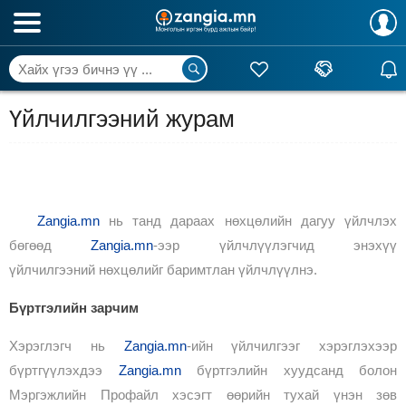
Үйлчилгээний журам
Zangia.mn
нь танд дараах нөхцөлийн дагуу үйлчлэх
бөгөөд
Zangia.mn
-ээр үйлчлүүлэгчид энэхүү
үйлчилгээний нөхцөлийг баримтлан үйлчлүүлнэ.
Бүртгэлийн зарчим
Хэрэглэгч нь
Zangia.mn
-ийн үйлчилгээг хэрэглэхээр
бүртгүүлэхдээ
Zangia.mn
бүртгэлийн хуудсанд болон
Мэргэжлийн
Профайл
хэсэгт өөрийн тухай үнэн зөв