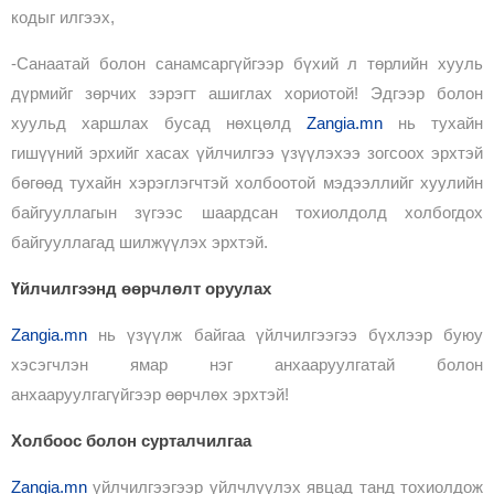
кодыг илгээх,
-Санаатай болон санамсаргүйгээр бүхий л төрлийн хууль
дүрмийг зөрчих зэрэгт ашиглах хориотой! Эдгээр болон
хуульд харшлах бусад нөхцөлд
Zangia.mn
нь тухайн
гишүүний эрхийг хасах үйлчилгээ үзүүлэхээ зогсоох эрхтэй
бөгөөд тухайн хэрэглэгчтэй холбоотой мэдээллийг хуулийн
байгууллагын зүгээс шаардсан тохиолдолд холбогдох
байгууллагад шилжүүлэх эрхтэй.
Үйлчилгээнд өөрчлөлт оруулах
Zangia.mn
нь үзүүлж байгаа үйлчилгээгээ бүхлээр буюу
хэсэгчлэн ямар нэг
анхааруулгатай
болон
анхааруулгагүйгээр
өөрчлөх эрхтэй!
Холбоос болон сурталчилгаа
Zangia.mn
үйлчилгээгээр үйлчлүүлэх явцад танд тохиолдож