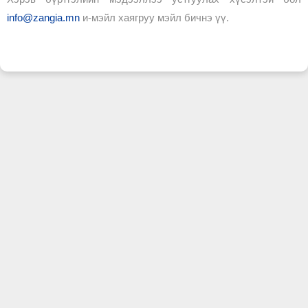
info@zangia.mn
и-мэйл хаягруу мэйл бичнэ үү.