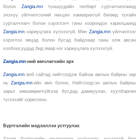
болох
Zangia.mn
түншүүдийн төлбөрт сурталчилгаанд
энэхүү үйлчилгээний нөхцөл хамаарахгүй бөгөөд тухайн
сурталчлагч болон хэрэглэгч таны хоорондох харилцаанд
Zangia.mn
хариуцлага хүлээхгүй. Мөн
Zangia.mn
үйлчилгээг
хэрэглэх явцад болон бусад байдлаар таны олж авсан
холбоосуудад бид ямар нэг хариуцлага хүлээхгүй.
Zangia.mn
-ний өмчлөгчийн эрх
Zangia.mn
веб сайтад нийтлэгдэж байгаа ажлын байрны зар
нь
Zangia.mn
-ийн өмч болно. Нийтлэгдсэн ажлын байрны
зарыг зөвшөөрөлгүйгээр бусдад дамжуулах, хуулбарлан
түгээхийг хориглоно.
Бүртгэлийн мэдээллээ устгуулах
Хэрэв бүртгэлийн мэдээллээ устгуулах хүсэлтэй бол