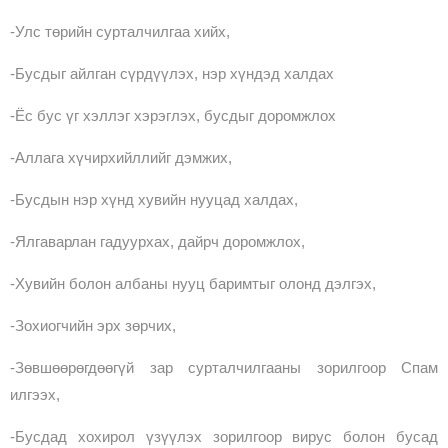
-Улс төрийн сурталчилгаа хийх,
-Бусдыг айлган сүрдүүлэх, нэр хүндэд халдах
-Ёс бус үг хэллэг хэрэглэх, бусдыг доромжлох
-Аллага хүчирхийллийг дэмжих,
-Бусдын нэр хүнд хувийн нууцад халдах,
-Ялгаварлан гадуурхах, дайрч доромжлох,
-Хувийн болон албаны нууц баримтыг олонд дэлгэх,
-Зохиогчийн эрх зөрчих,
-Зөвшөөрөгдөөгүй зар сурталчилгааны зорилгоор Спам
илгээх,
-Бусдад хохирол үзүүлэх зорилгоор вирус болон бусад