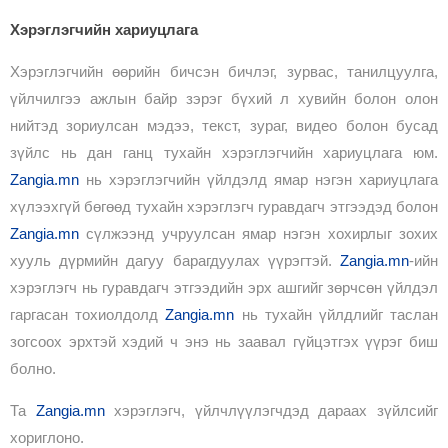
Хэрэглэгчийн хариуцлага
Хэрэглэгчийн өөрийн бичсэн бичлэг, зурвас, танилцуулга,
үйлчилгээ ажлын байр зэрэг бүхий л хувийн болон олон
нийтэд зориулсан мэдээ, текст, зураг, видео болон бусад
зүйлс нь дан ганц тухайн хэрэглэгчийн хариуцлага юм.
Zangia.mn
нь хэрэглэгчийн үйлдэлд ямар нэгэн хариуцлага
хүлээхгүй бөгөөд тухайн хэрэглэгч гуравдагч этгээдэд болон
Zangia.mn
сүлжээнд учруулсан ямар нэгэн хохирлыг зохих
хууль дүрмийн дагуу барагдуулах үүрэгтэй.
Zangia.mn
-ийн
хэрэглэгч нь гуравдагч этгээдийн эрх ашгийг зөрчсөн үйлдэл
гаргасан тохиолдолд
Zangia.mn
нь тухайн үйлдлийг таслан
зогсоох эрхтэй хэдий ч энэ нь заавал гүйцэтгэх үүрэг биш
болно.
Та
Zangia.mn
хэрэглэгч, үйлчлүүлэгчдэд дараах зүйлсийг
хориглоно.