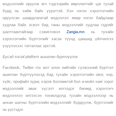
мэдээллийг оруулж өгч тэдгээрийн өөрчлөлтийг цаг тухай
бүрд нь хийж байх үүрэгтэй. Хэн нэгэн хэрэглэгчийн
оруулсан шаардлагатай мэдээлэл ямар нэгэн байдлаар
худлаа байх эсвэл бид таны мэдээллийг худлаа гэдгийг
шалтгаантайгаар сэжиглэвэл
Zangia.mn
нь тухайн
хэрэглэгчийн бүртгэлийг хасах түүнд цаашид үйлчилгээ
үзүүлэхээс татгалзах эрхтэй.
Бусад social platform ашиглан бүртгүүлэх
Facebook, Twitter гэх мэт олон нийтийн сүлжээний бүртгэл
ашиглан бүртгүүлэхэд бид тухайн хэрэглэгчийн овог, нэр,
хүйс, профайл зураг, хэрэв боломжтой бол и-мэйл хаяг зэрэг
мэдээллийг авах хүсэлт илгээдэг бөгөөд хэрэглэгч
мэдээллээ илгээсэн тохиолдолд тухайн мэдээллээр нь
анхан шатны бүртгэлийн мэдээллийг бүрдүүлж, бүртгэлийг
нь үүсгэдэг.