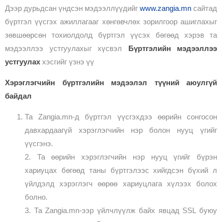
Дээр дурьдсан үндсэн мэдээллүүдийг
www.zangia.mn
сайтад
бүртгэл үүсгэх ажиллагааг хөнгөвчлөх зорилгоор ашиглахыг
зөвшөөрсөн тохиолдолд бүртгэл үүсэх бөгөөд хэрэв та
мэдээллээ устгуулахыг хүсвэл
Бүртгэлийн мэдээллээ
устгуулах
хэсгийг үзнэ үү
Хэрэглэгчийн бүртгэлийн мэдээлэл түүний аюулгүй
байдал
Та Zangia.mn-д бүртгэл үүсгэхдээ өөрийн сонгосон
давхардаагүй хэрэглэгчийн нэр болон нууц үгийг
үүсгэнэ.
2. Та өөрийн хэрэглэгчийн нэр нууц үгийг бүрэн
хариуцах бөгөөд таны бүртгэлээс хийгдсэн бүхий л
үйлдэлд хэрэглэгч өөрөө хариуцлага хүлээх болох
болно.
3. Та Zangia.mn-ээр үйлчлүүлж байх явцад SSL буюу